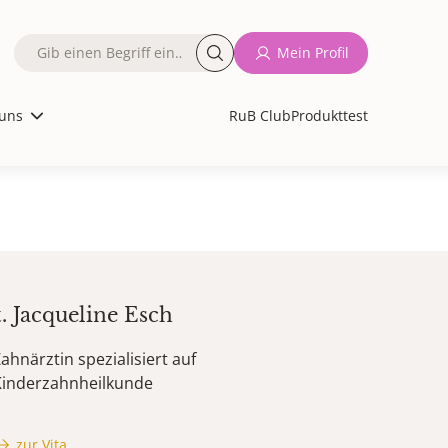
Fulltext
Mein Profil
search
uns
RuB Club
Produkttest
t.
Jacqueline
Esch
ahnärztin spezialisiert auf
Kinderzahnheilkunde
zur Vita