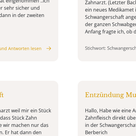
spät eingenommen ..Ich
Zahnarzt. (Letzter B
er sehr sicher und
ein neues Medikamet i
 dann in der zweiten
Schwangerschaft angef
der ganzen Schwabger
Anfang fragte ich, ob d
Stichwort: Schwangersch
und Antworten lesen
ft
Entzündung Mun
arzt weil mir ein Stück
Hallo, Habe wie eine 
s dass Stück Zahn
Zahnfleisch direkt üb
te wir machen nur das
in der Schwangerschaf
n. Er hat dann den
Berberich