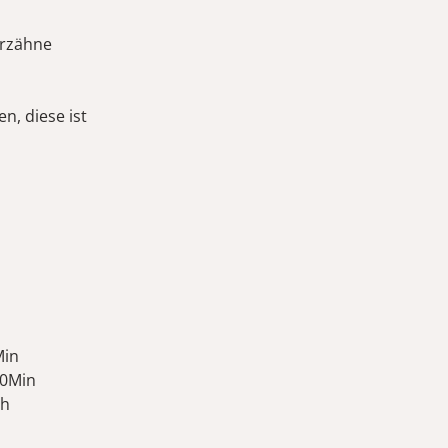
erzähne
n, diese ist
Min
30Min
ch