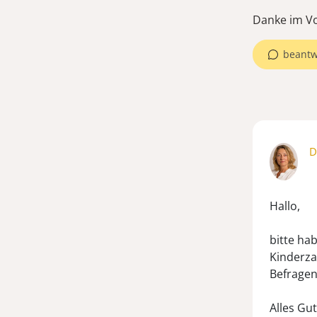
Danke im V
beantw
D
Hallo,
bitte ha
Kinderza
Befragen
Alles Gu