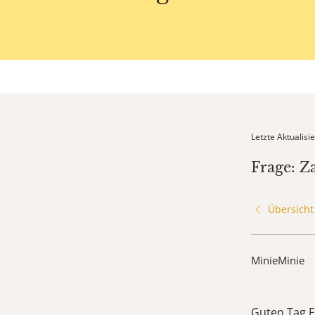
Letzte Aktualis
Frage: Z
Übersicht
MinieMinie
Guten Tag F