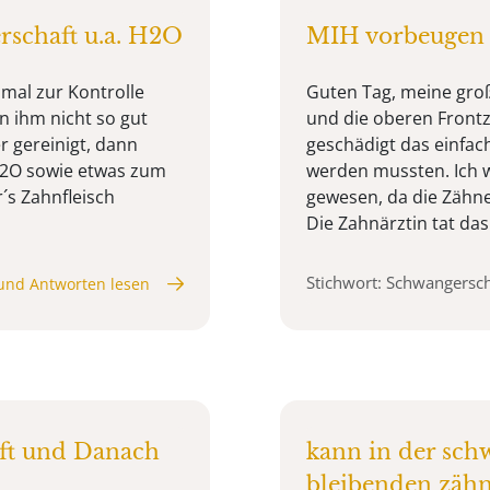
rschaft u.a. H2O
MIH vorbeugen 
 mal zur Kontrolle
Guten Tag, meine groß
en ihm nicht so gut
und die oberen Frontz
r gereinigt, dann
geschädigt das einfac
r H2O sowie etwas zum
werden mussten. Ich w
r´s Zahnfleisch
gewesen, da die Zähn
Die Zahnärztin tat das
Stichwort: Schwangersch
und Antworten lesen
ft und Danach
kann in der sch
bleibenden zähn