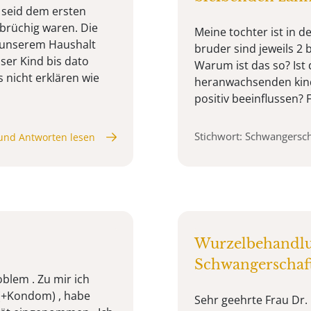
 seid dem ersten
 brüchig waren. Die
Meine tochter ist in d
n unserem Haushalt
bruder sind jeweils 2 
er Kind bis dato
Warum ist das so? Ist 
 nicht erklären wie
heranwachsenden kind
positiv beeinflussen?
Stichwort: Schwangersch
und Antworten lesen
Wurzelbehandl
Schwangerschaf
blem . Zu mir ich
x (+Kondom) , habe
Sehr geehrte Frau Dr.