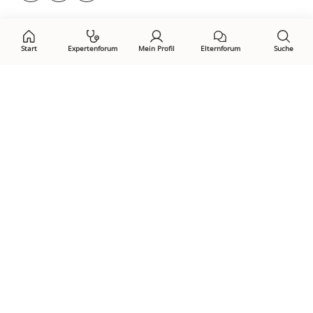
auf:
Start
Expertenforum
Mein Profil
Elternforum
Suche
Öffne Privacy-Manager