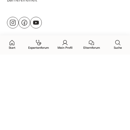
Besuche
@rund.ums.baby
facebook.com/rundumsbaby.de
youtube.com/@rundumsbaby_
uns
auf:
Start
Expertenforum
Mein Profil
Elternforum
Suche
Öffne Privacy-Manager