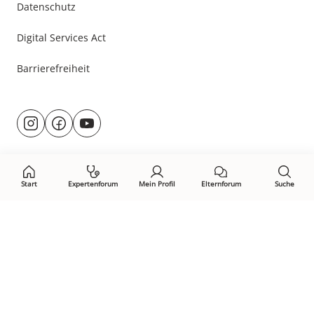
Datenschutz
Digital Services Act
Barrierefreiheit
Besuche
@rund.ums.baby
facebook.com/rundumsbaby.de
youtube.com/@rundumsbaby_
uns
auf:
Start
Expertenforum
Mein Profil
Elternforum
Suche
Öffne Privacy-Manager