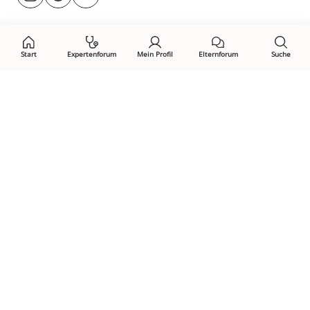
@rund.ums.baby
facebook.com/rundumsbaby.de
youtube.com/@rundumsbaby_
uns
auf:
Start
Expertenforum
Mein Profil
Elternforum
Suche
Öffne Privacy-Manager