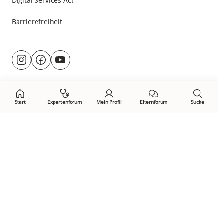
Digital Services Act
Barrierefreiheit
Besuche
@rund.ums.baby
facebook.com/rundumsbaby.de
youtube.com/@rundumsbaby_
uns
auf:
Start
Expertenforum
Mein Profil
Elternforum
Suche
Öffne Privacy-Manager