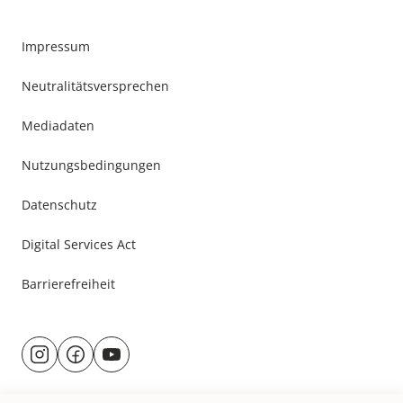
Impressum
Neutralitätsversprechen
Mediadaten
Nutzungsbedingungen
Datenschutz
Digital Services Act
Barrierefreiheit
Besuche
@rund.ums.baby
facebook.com/rundumsbaby.de
youtube.com/@rundumsbaby_
uns
auf: