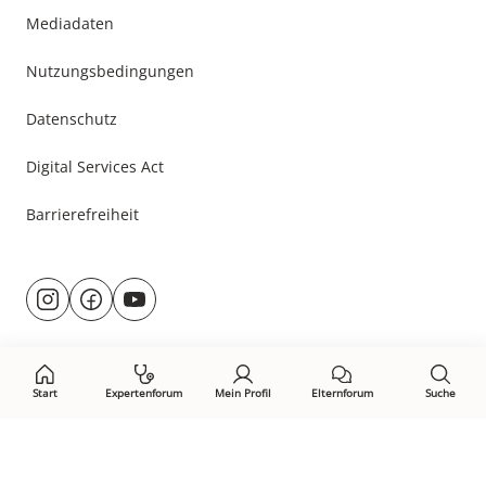
Mediadaten
Nutzungsbedingungen
Datenschutz
Digital Services Act
Barrierefreiheit
Besuche
@rund.ums.baby
facebook.com/rundumsbaby.de
youtube.com/@rundumsbaby_
uns
auf:
Start
Expertenforum
Mein Profil
Elternforum
Suche
Öffne Privacy-Manager