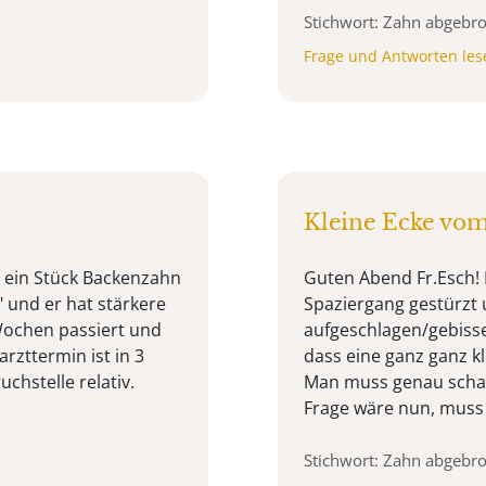
Stichwort: Zahn abgebr
Frage und Antworten les
Kleine Ecke vo
t ein Stück Backenzahn
Guten Abend Fr.Esch! 
 und er hat stärkere
Spaziergang gestürzt u
 Wochen passiert und
aufgeschlagen/gebiss
rzttermin ist in 3
dass eine ganz ganz k
chstelle relativ.
Man muss genau schau
Frage wäre nun, muss 
Stichwort: Zahn abgebr