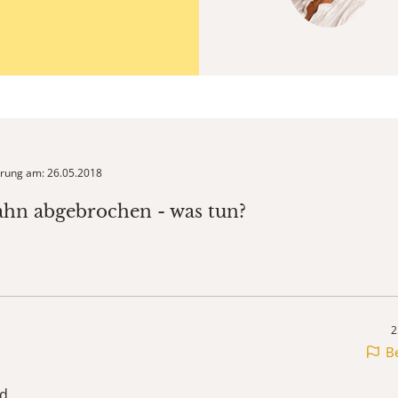
ierung am: 26.05.2018
ahn abgebrochen - was tun?
2
B
d,