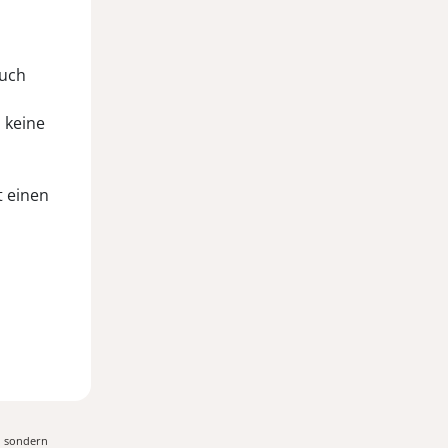
auch
 keine
t einen
, sondern