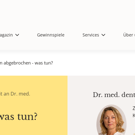
agazin
Gewinnspiele
Services
Über 
n abgebrochen - was tun?
t an Dr. med.
Dr. med. den
Z
was tun?