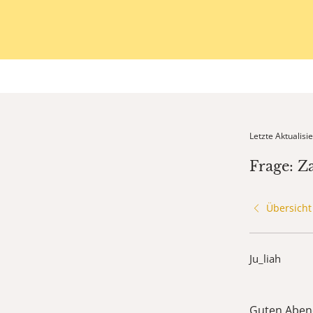
Letzte Aktualis
Frage: Z
Übersicht
Ju_liah
Guten Aben