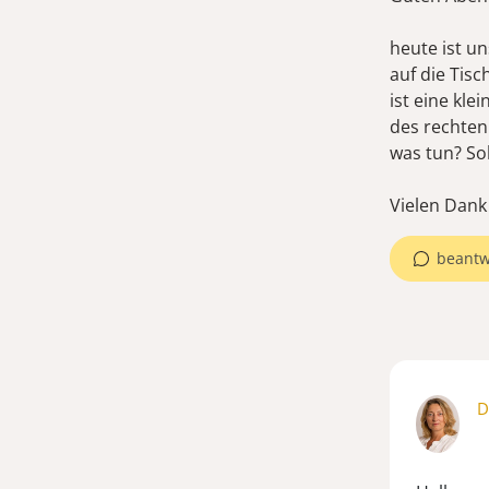
heute ist u
auf die Tisc
ist eine klei
des rechten
was tun? So
Vielen Dank
beantw
D