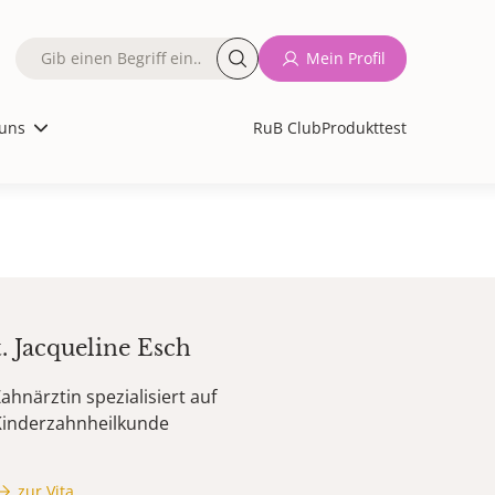
Fulltext
Mein Profil
search
uns
RuB Club
Produkttest
t.
Jacqueline
Esch
ahnärztin spezialisiert auf
Kinderzahnheilkunde
zur Vita