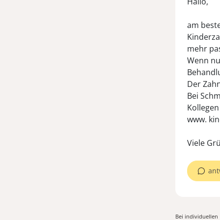
Hallo,
am beste
Kinderza
mehr pass
Wenn nur
Behandl
Der Zahn
Bei Schm
Kollegen
www. kin
Viele Gr
ant
Bei individuelle