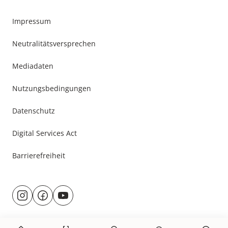
Impressum
Neutralitätsversprechen
Mediadaten
Nutzungsbedingungen
Datenschutz
Digital Services Act
Barrierefreiheit
Besuche
@rund.ums.baby
facebook.com/rundumsbaby.de
youtube.com/@rundumsbaby_
uns
auf: