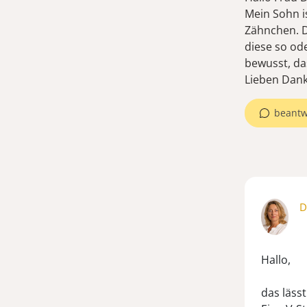
Mein Sohn i
Zähnchen. Di
diese so ode
bewusst, das
Lieben Dank
beantw
D
Hallo,
das lässt