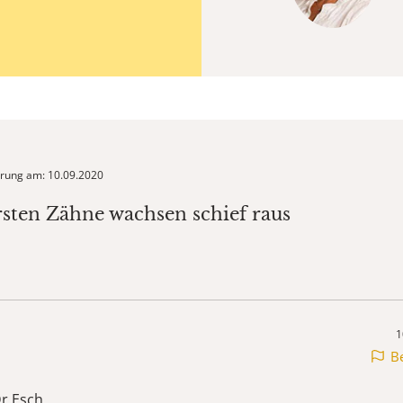
ierung am: 10.09.2020
rsten Zähne wachsen schief raus
1
B
r.Esch,