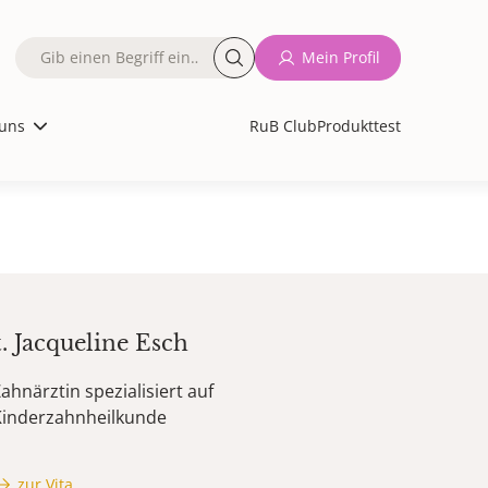
Fulltext
Mein Profil
search
uns
RuB Club
Produkttest
t.
Jacqueline
Esch
ahnärztin spezialisiert auf
Kinderzahnheilkunde
zur Vita