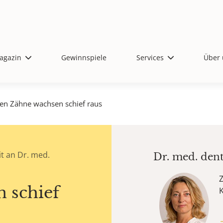
agazin
Gewinnspiele
Services
Über 
ten Zähne wachsen schief raus
t an Dr. med.
Dr. med. den
Z
 schief