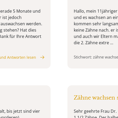
 gerade 5 Monate und
Hallo, mein 11jähriger
 ist jedoch
und es wachsen an eini
f rauswachsen werden.
kommen sehr langsam.
ig stehen? Hat dies
keine Zähne nach. er is
Dank für Ihre Antwort
und auch wir Eltern m
die 2. Zähne extre ...
Stichwort: zähne wachs
und Antworten lesen
Zähne wachsen 
t, bis jetzt sind vier
Sehr geehrte Frau Dr. 
 vorderen)
1 1/2 Zähne. Der halbe 