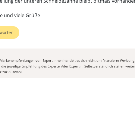
tellung der unteren Schneidezähne bleibt oftmals vorhande
te und viele Grüße
worten
n Markenempfehlungen von Expert:Innen handelt es sich nicht um finanzierte Werbung
m die jeweilige Empfehlung des Experten/der Expertin. Selbstverständlich stehen weit
er zur Auswahl.