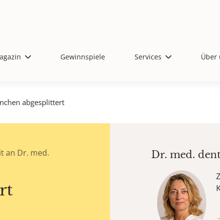
agazin
Gewinnspiele
Services
Über 
nchen abgesplittert
t an Dr. med.
Dr. med. den
Z
rt