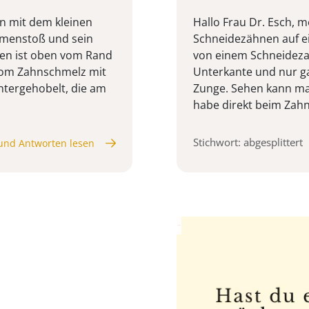
rn mit dem kleinen
Hallo Frau Dr. Esch, 
mmenstoß und sein
Schneidezähnen auf ei
ten ist oben vom Rand
von einem Schneidezahn
 vom Zahnschmelz mit
Unterkante und nur ga
ntergehobelt, die am
Zunge. Sehen kann man
habe direkt beim Zahn
Stichwort: abgesplittert
und Antworten lesen
Anzeige