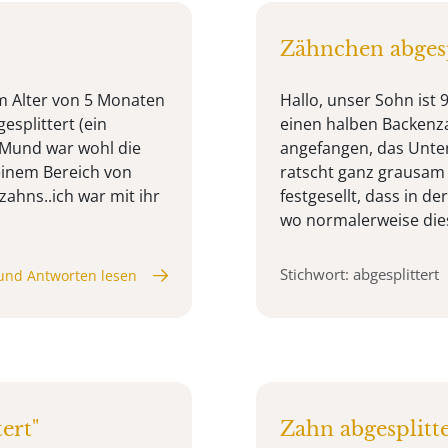
Zähnchen abgesp
im Alter von 5 Monaten
Hallo, unser Sohn ist
splittert (ein
einen halben Backenza
m Mund war wohl die
angefangen, das Unter
 einem Bereich von
ratscht ganz grausam
ahns..ich war mit ihr
festgesellt, dass in d
wo normalerweise diese
Stichwort: abgesplittert
und Antworten lesen
ert"
Zahn abgesplitte