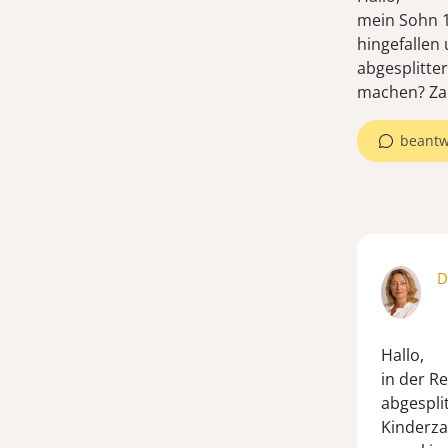
mein Sohn 13
hingefallen 
abgesplitter
machen? Zah
beantw
D
Hallo,
in der R
abgespli
Kinderza