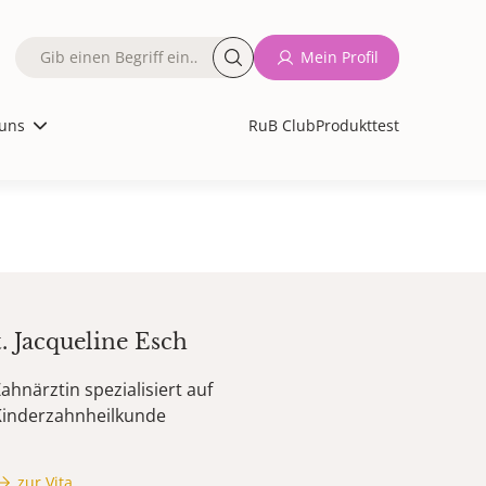
Fulltext
Mein Profil
search
uns
RuB Club
Produkttest
t.
Jacqueline
Esch
ahnärztin spezialisiert auf
Kinderzahnheilkunde
zur Vita