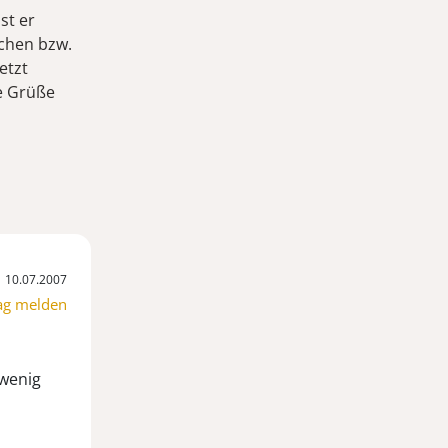
st er
ochen bzw.
etzt
e Grüße
10.07.2007
ag melden
 wenig