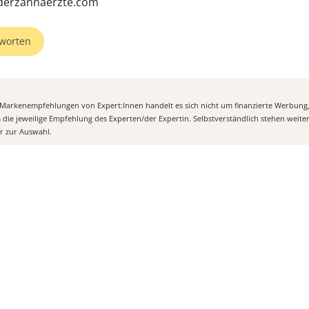
derzahnaerzte.com
worten
n Markenempfehlungen von Expert:Innen handelt es sich nicht um finanzierte Werbung
m die jeweilige Empfehlung des Experten/der Expertin. Selbstverständlich stehen weit
er zur Auswahl.