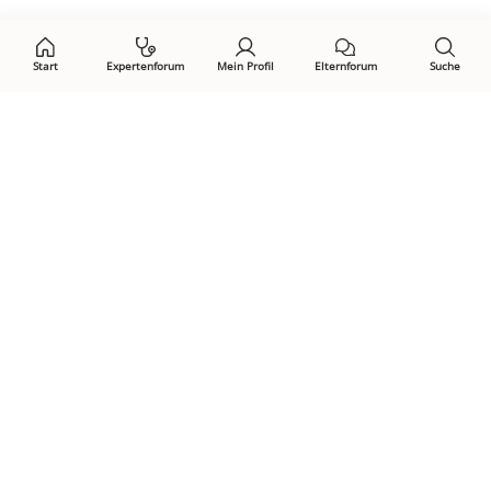
auf:
Start
Expertenforum
Mein Profil
Elternforum
Suche
Öffne Privacy-Manager