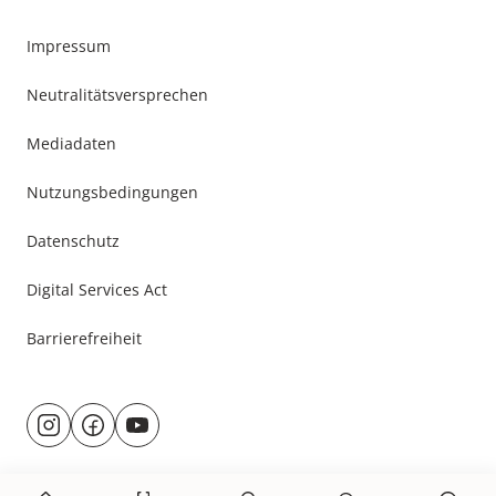
Impressum
Neutralitätsversprechen
Mediadaten
Nutzungsbedingungen
Datenschutz
Digital Services Act
Barrierefreiheit
Besuche
@rund.ums.baby
facebook.com/rundumsbaby.de
youtube.com/@rundumsbaby_
uns
auf: