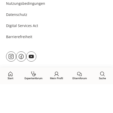
Nutzungsbedingungen
Datenschutz
Digital Services Act
Barrierefreiheit
Besuche
@rund.ums.baby
facebook.com/rundumsbaby.de
youtube.com/@rundumsbaby_
uns
auf:
Start
Expertenforum
Mein Profil
Elternforum
Suche
Öffne Privacy-Manager