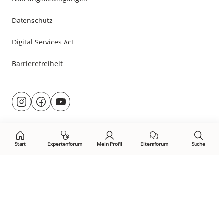
Datenschutz
Digital Services Act
Barrierefreiheit
Besuche
@rund.ums.baby
facebook.com/rundumsbaby.de
youtube.com/@rundumsbaby_
uns
auf:
Start
Expertenforum
Mein Profil
Elternforum
Suche
Öffne Privacy-Manager