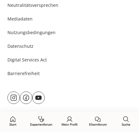
Neutralitätsversprechen
Mediadaten
Nutzungsbedingungen
Datenschutz
Digital Services Act
Barrierefreiheit
Besuche
@rund.ums.baby
facebook.com/rundumsbaby.de
youtube.com/@rundumsbaby_
uns
auf:
Start
Expertenforum
Mein Profil
Elternforum
Suche
Öffne Privacy-Manager