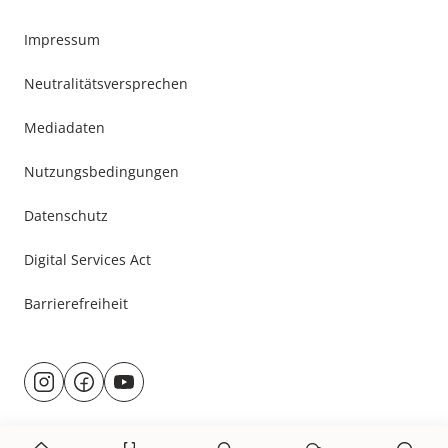
Impressum
Neutralitätsversprechen
Mediadaten
Nutzungsbedingungen
Datenschutz
Digital Services Act
Barrierefreiheit
Besuche
@rund.ums.baby
facebook.com/rundumsbaby.de
youtube.com/@rundumsbaby_
uns
auf: