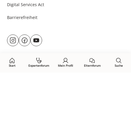
Digital Services Act
Barrierefreiheit
Besuche
@rund.ums.baby
facebook.com/rundumsbaby.de
youtube.com/@rundumsbaby_
uns
auf:
Start
Expertenforum
Mein Profil
Elternforum
Suche
Öffne Privacy-Manager