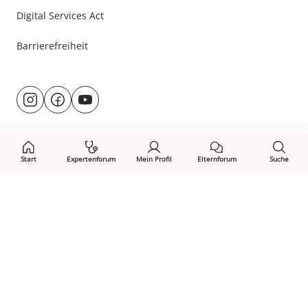
Digital Services Act
Barrierefreiheit
Besuche
@rund.ums.baby
facebook.com/rundumsbaby.de
youtube.com/@rundumsbaby_
uns
auf:
Start
Expertenforum
Mein Profil
Elternforum
Suche
Öffne Privacy-Manager