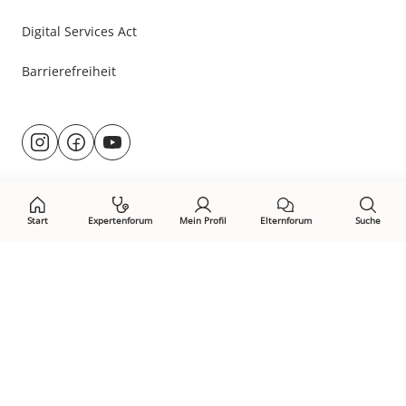
Digital Services Act
Barrierefreiheit
Besuche
@rund.ums.baby
facebook.com/rundumsbaby.de
youtube.com/@rundumsbaby_
uns
auf:
Start
Expertenforum
Mein Profil
Elternforum
Suche
Öffne Privacy-Manager