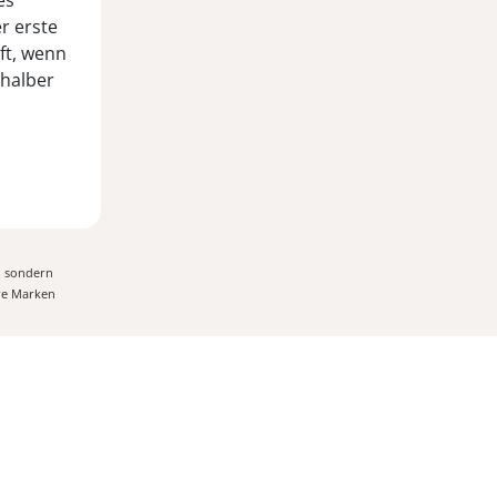
es
r erste
lft, wenn
shalber
, sondern
ere Marken