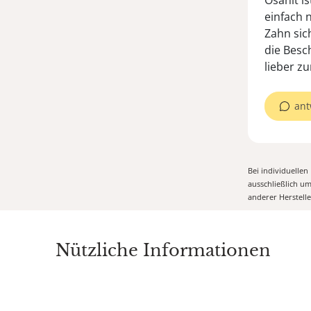
Osanit i
einfach 
Zahn sic
die Besc
lieber z
ant
Bei individuelle
ausschließlich u
anderer Herstell
Nützliche Informationen