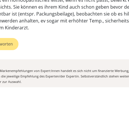
st ein homöopathisches Mittel, wenn es nicht passt, bewirkt 
nichts. Sie können es ihrem Kind auch schon geben bevor de
htbar ist (entspr. Packungsbeilage), beobachten sie ob es hi
hwerden anhalten, ev sogar mit erhöhter Temp., sicherheit
um Kinderarzt.
worten
n Markenempfehlungen von Expert:Innen handelt es sich nicht um finanzierte Werbung
m die jeweilige Empfehlung des Experten/der Expertin. Selbstverständlich stehen weit
er zur Auswahl.