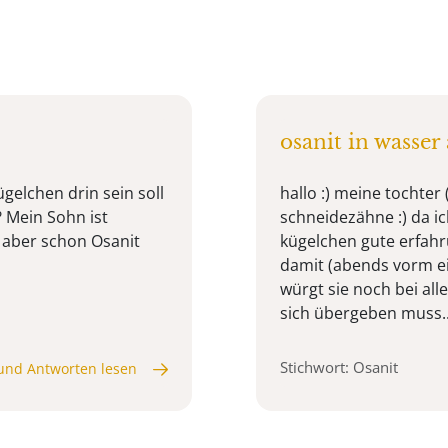
osanit in wasser
ügelchen drin sein soll
hallo :) meine tochte
? Mein Sohn ist
schneidezähne :) da i
t aber schon Osanit
kügelchen gute erfah
damit (abends vorm ei
würgt sie noch bei al
sich übergeben muss... -
Stichwort: Osanit
und Antworten lesen