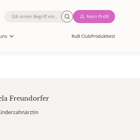
Fulltext
Mein Profil
search
uns
RuB Club
Produkttest
ela
Freundorfer
Kinderzahnärztin