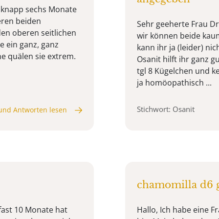
t knapp sechs Monate
teren beiden
Sehr geeherte Frau Dr
en oberen seitlichen
wir können beide kaum 
ie ein ganz, ganz
kann ihr ja (leider) n
ne quälen sie extrem.
Osanit hilft ihr ganz 
tgl 8 Kügelchen und k
ja homöopathisch ...
Stichwort: Osanit
und Antworten lesen
chamomilla d6 g
fast 10 Monate hat
Hallo, Ich habe eine Fr