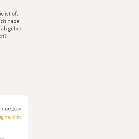
 ist oft
 Ich habe
orab geben
ch?
13.07.2004
ag melden