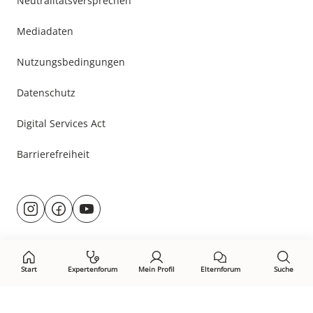
Neutralitätsversprechen
Mediadaten
Nutzungsbedingungen
Datenschutz
Digital Services Act
Barrierefreiheit
Besuche
@rund.ums.baby
facebook.com/rundumsbaby.de
youtube.com/@rundumsbaby_
uns
auf:
Start
Expertenforum
Mein Profil
Elternforum
Suche
Öffne Privacy-Manager