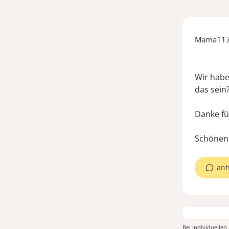
Mama11
Wir habe
das sein
Danke fü
Schönen 
ant
Bei individuelle