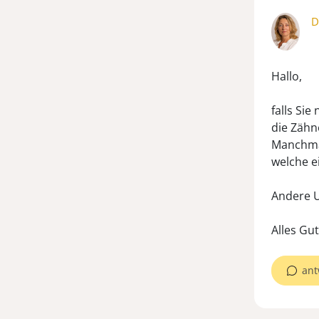
D
Hallo,
falls Sie
die Zähn
Manchmal
welche e
Andere U
Alles Gu
ant