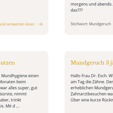
morgens und abends.
das???
Stichwort: Mundgeruch
und Antworten lesen
utzen
Mundgeruch 3 j
otz Mundhygiene einen
Hallo Frau Dr. Esch. W
 Monaten beim
am Tag die Zähne. De
ar alles super, gut
erheblichen Mundgeruc
nbürste, nimmt
Zahnarztbesuchen war
ber, trinkt
Über eine kurze Rückm
 Mit d ...