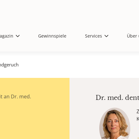
agazin
Gewinnspiele
Services
Über 
dgeruch
t an Dr. med.
Dr. med. den
Z