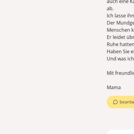
auch eine K
ab.
Ich lasse ih
Der Mundger
Menschen ke
Er leidet üb
Ruhe hatten 
Haben Sie ei
Und was ich
Mit freundl
Mama
beantw