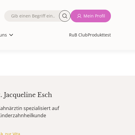
Fulltext
Mein Profil
search
uns
RuB Club
Produkttest
t.
Jacqueline
Esch
ahnärztin spezialisiert auf
Kinderzahnheilkunde
zur Vita