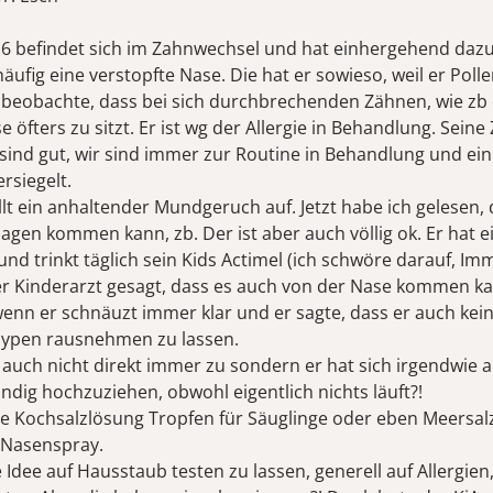
 6 befindet sich im Zahnwechsel und hat einhergehend dazu
ufig eine verstopfte Nase. Die hat er sowieso, weil er Polle
ch beobachte, dass bei sich durchbrechenden Zähnen, wie zb
se öfters zu sitzt. Er ist wg der Allergie in Behandlung. Sein
 sind gut, wir sind immer zur Routine in Behandlung und ei
ersiegelt.
llt ein anhaltender Mundgeruch auf. Jetzt habe ich gelesen, 
gen kommen kann, zb. Der ist aber auch völlig ok. Er hat 
nd trinkt täglich sein Kids Actimel (ich schwöre darauf, I
r Kinderarzt gesagt, dass es auch von der Nase kommen kan
 wenn er schnäuzt immer klar und er sagte, dass er auch kei
olypen rausnehmen zu lassen.
t auch nicht direkt immer zu sondern er hat sich irgendwie
ndig hochzuziehen, obwohl eigentlich nichts läuft?!
e Kochsalzlösung Tropfen für Säuglinge oder eben Meersal
e Nasenspray.
e Idee auf Hausstaub testen zu lassen, generell auf Allergien