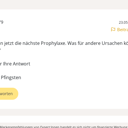
79
23.05
Beitr
n jetzt die nächste Prophylaxe. Was für andere Ursachen 
?
r Ihre Antwort
Pfingsten
worten
n Markenempfehlungen von Expert:Innen handelt es sich nicht um finanzierte Werbung