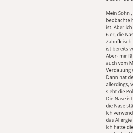
Mein Sohn ,
beobachte hä
ist. Aber i
6 er, die Na
Zahnfleisch
ist bereits v
Aber- mir fä
auch vom Ma
Verdauung u
Dann hat de
allerdings,
sieht die P
Die Nase is
die Nase stä
Ich verwend
das Allergi
Ich hatte di