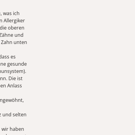
, was ich
n Allergiker
 die oberen
e Zähne und
n Zahn unten
dass es
eine gesunde
mmunsystem).
n. Die ist
nen Anlass
 angewöhnt,
z und selten
, wir haben