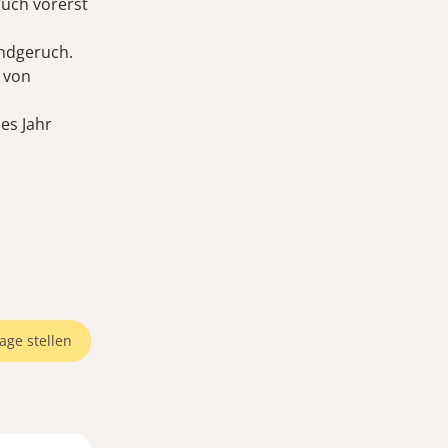
auch vorerst
undgeruch.
 von
es Jahr
age stellen