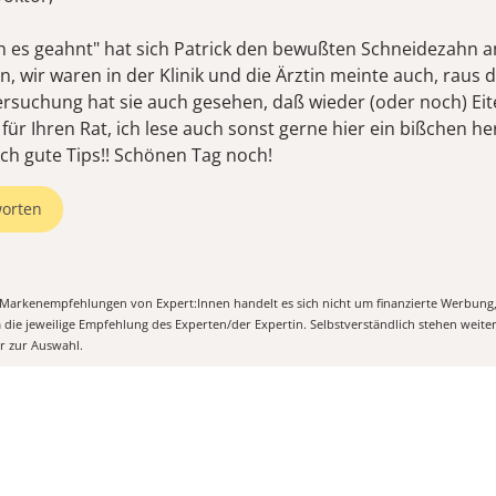
ich es geahnt" hat sich Patrick den bewußten Schneidezahn 
, wir waren in der Klinik und die Ärztin meinte auch, raus 
rsuchung hat sie auch gesehen, daß wieder (oder noch) Eiter
für Ihren Rat, ich lese auch sonst gerne hier ein bißchen he
ich gute Tips!! Schönen Tag noch!
orten
n Markenempfehlungen von Expert:Innen handelt es sich nicht um finanzierte Werbung
m die jeweilige Empfehlung des Experten/der Expertin. Selbstverständlich stehen weit
er zur Auswahl.