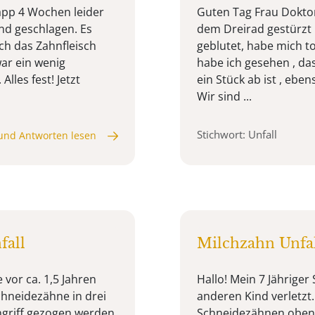
napp 4 Wochen leider
Guten Tag Frau Doktor
d geschlagen. Es
dem Dreirad gestürzt u
ch das Zahnfleisch
geblutet, habe mich to
ar ein wenig
habe ich gesehen , da
lles fest! Jetzt
ein Stück ab ist , eben
Wir sind ...
Stichwort: Unfall
und Antworten lesen
fall
Milchzahn Unfa
vor ca. 1,5 Jahren
Hallo! Mein 7 Jähriger
Schneidezähne in drei
anderen Kind verletzt
ngriff gezogen werden
Schneidezähnen oben, 