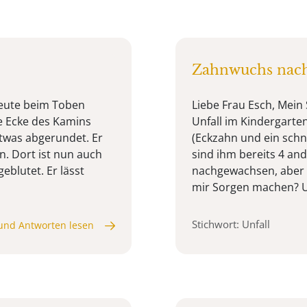
Zahnwuchs nach
heute beim Toben
Liebe Frau Esch, Mein 
ie Ecke des Kamins
Unfall im Kindergart
etwas abgerundet. Er
(Eckzahn und ein sch
en. Dort ist nun auch
sind ihm bereits 4 an
eblutet. Er lässt
nachgewachsen, aber 
mir Sorgen machen? Un
Stichwort: Unfall
und Antworten lesen