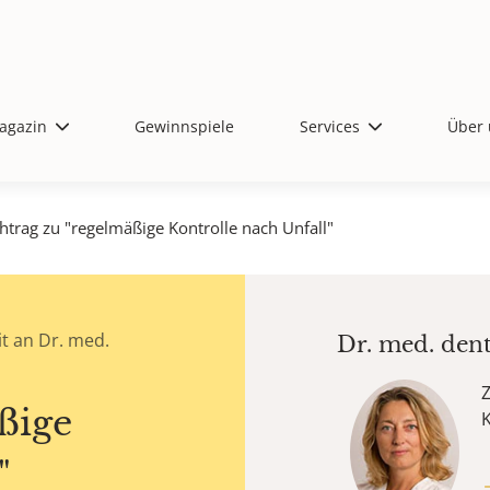
agazin
Gewinnspiele
Services
Über 
htrag zu "regelmäßige Kontrolle nach Unfall"
t an Dr. med.
Dr. med. den
Z
ßige
"