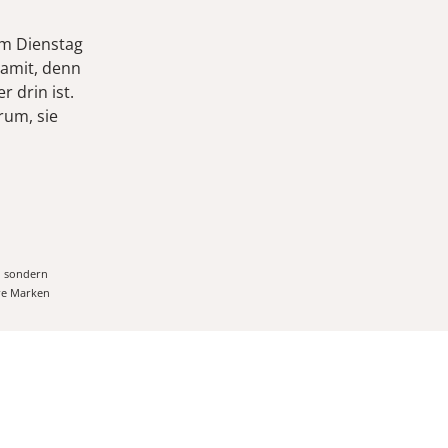
am Dienstag
damit, denn
 drin ist.
rum, sie
, sondern
ere Marken