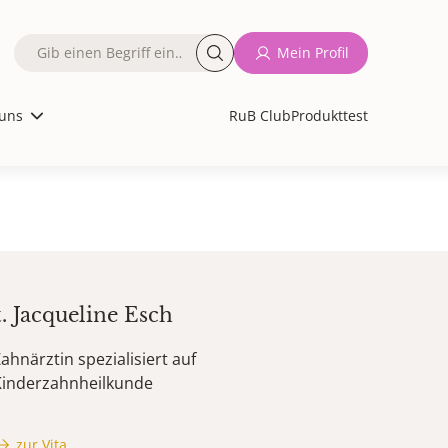
Fulltext
Mein Profil
search
uns
RuB Club
Produkttest
t.
Jacqueline
Esch
ahnärztin spezialisiert auf
Kinderzahnheilkunde
zur Vita