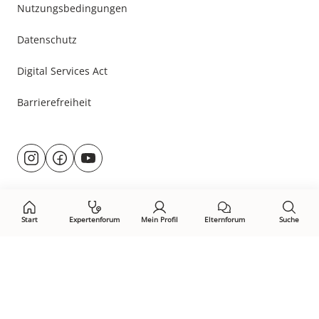
Nutzungsbedingungen
Datenschutz
Digital Services Act
Barrierefreiheit
Besuche
@rund.ums.baby
facebook.com/rundumsbaby.de
youtube.com/@rundumsbaby_
uns
auf:
Start
Expertenforum
Mein Profil
Elternforum
Suche
Öffne Privacy-Manager