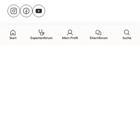
Besuche
@rund.ums.baby
facebook.com/rundumsbaby.de
youtube.com/@rundumsbaby_
uns
auf:
Start
Expertenforum
Mein Profil
Elternforum
Suche
Öffne Privacy-Manager