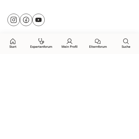
Besuche
@rund.ums.baby
facebook.com/rundumsbaby.de
youtube.com/@rundumsbaby_
uns
auf:
Start
Expertenforum
Mein Profil
Elternforum
Suche
Öffne Privacy-Manager