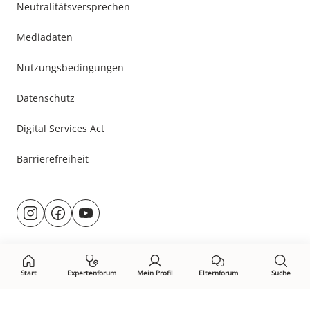
Neutralitätsversprechen
Mediadaten
Nutzungsbedingungen
Datenschutz
Digital Services Act
Barrierefreiheit
Besuche
@rund.ums.baby
facebook.com/rundumsbaby.de
youtube.com/@rundumsbaby_
uns
auf:
Start
Expertenforum
Mein Profil
Elternforum
Suche
Öffne Privacy-Manager