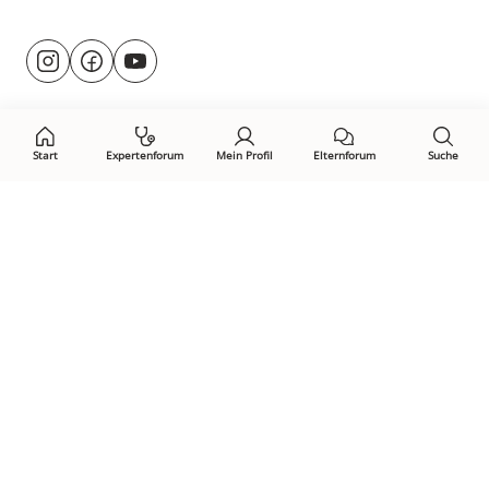
Besuche
@rund.ums.baby
facebook.com/rundumsbaby.de
youtube.com/@rundumsbaby_
uns
auf:
Start
Expertenforum
Mein Profil
Elternforum
Suche
Öffne Privacy-Manager