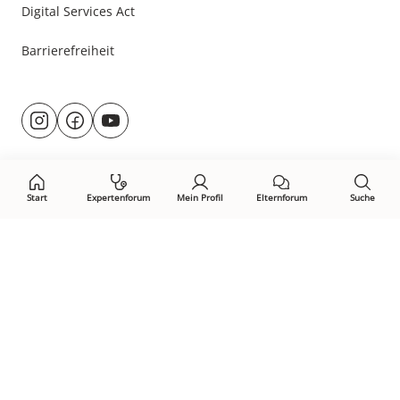
Digital Services Act
Barrierefreiheit
Besuche
@rund.ums.baby
facebook.com/rundumsbaby.de
youtube.com/@rundumsbaby_
uns
auf:
Start
Expertenforum
Mein Profil
Elternforum
Suche
Öffne Privacy-Manager