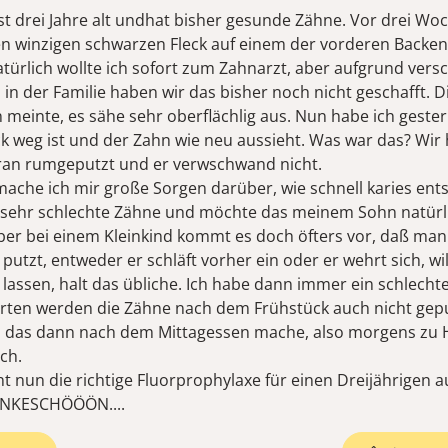
st drei Jahre alt undhat bisher gesunde Zähne. Vor drei W
en winzigen schwarzen Fleck auf einem der vorderen Backe
atürlich wollte ich sofort zum Zahnarzt, aber aufgrund vers
in der Familie haben wir das bisher noch nicht geschafft. D
n meinte, es sähe sehr oberflächlig aus. Nun habe ich geste
ck weg ist und der Zahn wie neu aussieht. Was war das? Wir
ran rumgeputzt und er verwschwand nicht.
che ich mir große Sorgen darüber, wie schnell karies entst
 sehr schlechte Zähne und möchte das meinem Sohn natürl
ber bei einem Kleinkind kommt es doch öfters vor, daß man
g putzt, entweder er schläft vorher ein oder er wehrt sich, wil
lassen, halt das übliche. Ich habe dann immer ein schlecht
rten werden die Zähne nach dem Frühstück auch nicht gepu
h das dann nach dem Mittagessen mache, also morgens zu
ch.
t nun die richtige Fluorprophylaxe für einen Dreijährigen a
DANKESCHÖÖÖN....