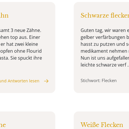
ahn
Schwarze flecke
esamt 3 neue Zähne.
Guten tag, wir waren e
hen top aus. Einer
gelber verfärbungen b
er hat zwei kleine
hasst zu putzen und sc
Tropfen ohne Flourid
medikament nehmen mu
a. Sie spuckt ihre
Nun ist uns aufgefall
leichte schwarze verf ..
Stichwort: Flecken
und Antworten lesen
ne
Weiße Flecken