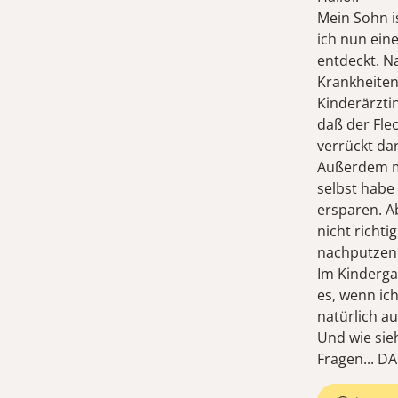
Mein Sohn i
ich nun ein
entdeckt. N
Krankheiten 
Kinderärzti
daß der Fle
verrückt da
Außerdem ma
selbst habe
ersparen. A
nicht richti
nachputzen 
Im Kinderga
es, wenn ic
natürlich au
Und wie sieh
Fragen... 