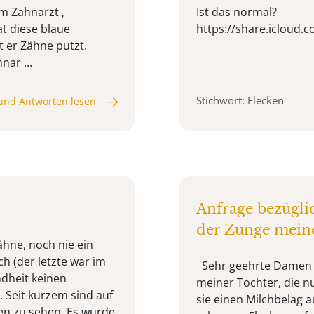
im Zahnarzt ,
Ist das normal?
at diese blaue
https://share.iclou
 er Zähne putzt.
ar ...
Stichwort: Flecken
und Antworten lesen
Anfrage bezügli
der Zunge meine
ähne, noch nie ein
 (der letzte war im
Sehr geehrte Damen u
ndheit keinen
meiner Tochter, die nu
 Seit kurzem sind auf
sie einen Milchbelag au
en zu sehen. Es wurde