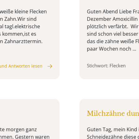
weiße kleine Flecken
Guten Abend Liebe Fra
n Zahn.Wir sind
Dezember Amoxicillin
 tagl.elektrische
plötzlich verfärbt. W
s kommen,ist es
sind schon viel besser 
inen Zahnarzttermin.
das die zähne weiße F
paar Wochen noch ...
Stichwort: Flecken
und Antworten lesen
Milchzähne dun
ute morgen ganz
Guten Tag, mein Kind i
ommen. Gestern waren
Schneidezähne diese d