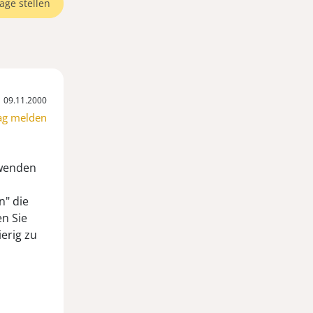
age stellen
09.11.2000
ag melden
e wenden
n" die
en Sie
erig zu