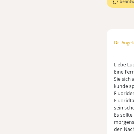
beantw
Dr. Angel
Liebe Lu
Eine Fern
Sie sich
kunde sp
Fluoride
Fluoridt
sein sche
Es sollt
morgens
den Nac