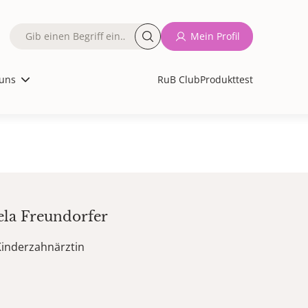
Fulltext
Mein Profil
search
uns
RuB Club
Produkttest
ela
Freundorfer
Kinderzahnärztin