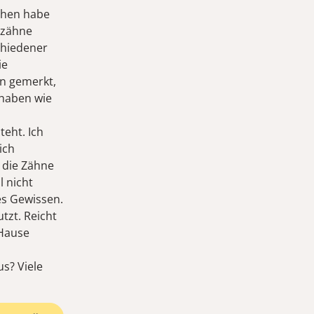
ochen habe
nzähne
chiedener
ie
rn gemerkt,
 haben wie
eht. Ich
ich
 die Zähne
l nicht
es Gewissen.
tzt. Reicht
 Hause
us? Viele