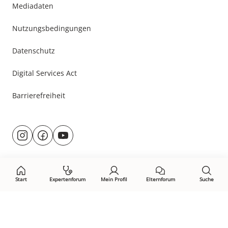
Mediadaten
Nutzungsbedingungen
Datenschutz
Digital Services Act
Barrierefreiheit
Besuche
@rund.ums.baby
facebook.com/rundumsbaby.de
youtube.com/@rundumsbaby_
uns
auf:
Start
Expertenforum
Mein Profil
Elternforum
Suche
Öffne Privacy-Manager