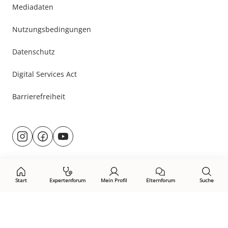
Mediadaten
Nutzungsbedingungen
Datenschutz
Digital Services Act
Barrierefreiheit
Besuche
@rund.ums.baby
facebook.com/rundumsbaby.de
youtube.com/@rundumsbaby_
uns
auf:
Start
Expertenforum
Mein Profil
Elternforum
Suche
Öffne Privacy-Manager