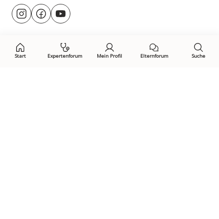
Besuche
@rund.ums.baby
facebook.com/rundumsbaby.de
youtube.com/@rundumsbaby_
uns
auf:
Start
Expertenforum
Mein Profil
Elternforum
Suche
Öffne Privacy-Manager