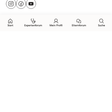
Besuche
@rund.ums.baby
facebook.com/rundumsbaby.de
youtube.com/@rundumsbaby_
uns
auf:
Start
Expertenforum
Mein Profil
Elternforum
Suche
Öffne Privacy-Manager