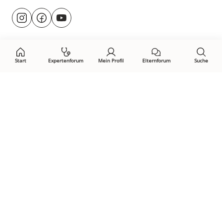
Besuche
@rund.ums.baby
facebook.com/rundumsbaby.de
youtube.com/@rundumsbaby_
uns
auf:
Start
Expertenforum
Mein Profil
Elternforum
Suche
Öffne Privacy-Manager