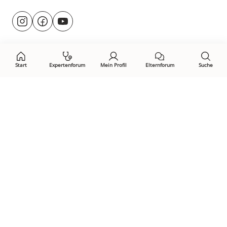
Besuche
@rund.ums.baby
facebook.com/rundumsbaby.de
youtube.com/@rundumsbaby_
uns
auf:
Start
Expertenforum
Mein Profil
Elternforum
Suche
Öffne Privacy-Manager