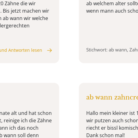
20 Zähne die wir
ab welchem alter soll
Bis jetzt machen wir
wenn mann auch scho
n ab wann wir welche
dergerechten
Stichwort: ab wann, Za
und Antworten lesen
ab wann zahnc
ate alt und hat schon
Hallo mein kleiner ist
, reinige ich die Zähne
wir putzen auch sch
ann ich das noch
riecht er bissl komis
b wann soll denn
Dank schon mal!