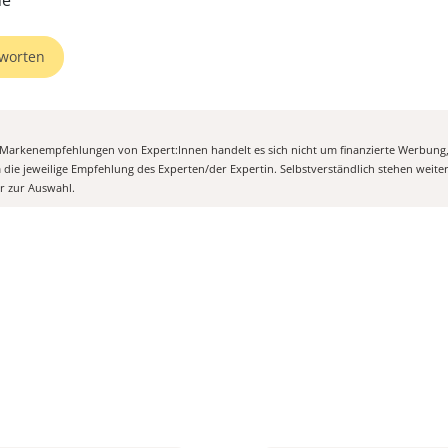
ne
worten
n Markenempfehlungen von Expert:Innen handelt es sich nicht um finanzierte Werbung
m die jeweilige Empfehlung des Experten/der Expertin. Selbstverständlich stehen weit
er zur Auswahl.