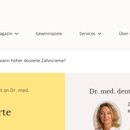
agazin
Gewinnspiele
Services
Über 
wann höher dosierte Zahncreme?
t an Dr. med.
Dr. med. den
Z
rte