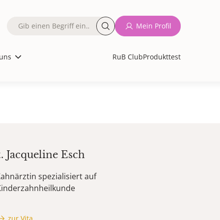
Fulltext
Mein Profil
search
uns
RuB Club
Produkttest
t.
Jacqueline
Esch
ahnärztin spezialisiert auf
Kinderzahnheilkunde
zur Vita