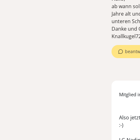
ab wann sol
Jahre alt u
unteren Sc
Danke und 
Knallkugel7
beantw
Mitglied i
Also jetzt
:-)