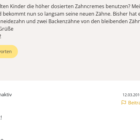
lten Kinder die höher dosierten Zahncremes benutzen? Mei
nd bekommt nun so langsam seine neuen Zähne. Bisher hat 
hneidezahn und zwei Backenzähne von den bleibenden Zäh
Grüße
2
orten
naktiv
12.03.201
Beitr
!