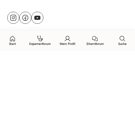
Besuche
@rund.ums.baby
facebook.com/rundumsbaby.de
youtube.com/@rundumsbaby_
uns
auf:
Start
Expertenforum
Mein Profil
Elternforum
Suche
Öffne Privacy-Manager