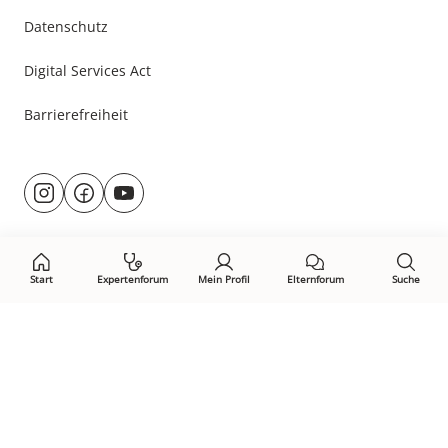
Datenschutz
Digital Services Act
Barrierefreiheit
Besuche
@rund.ums.baby
facebook.com/rundumsbaby.de
youtube.com/@rundumsbaby_
uns
auf:
Start
Expertenforum
Mein Profil
Elternforum
Suche
Öffne Privacy-Manager