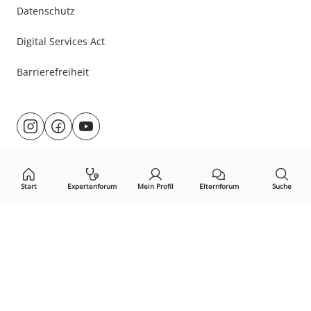
Datenschutz
Digital Services Act
Barrierefreiheit
Besuche
@rund.ums.baby
facebook.com/rundumsbaby.de
youtube.com/@rundumsbaby_
uns
auf:
Start
Expertenforum
Mein Profil
Elternforum
Suche
Öffne Privacy-Manager