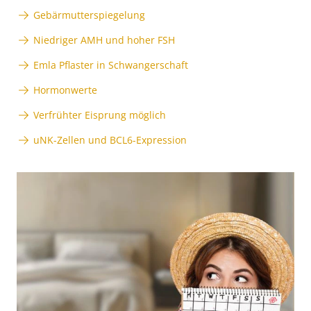
Gebärmutterspiegelung
Niedriger AMH und hoher FSH
Emla Pflaster in Schwangerschaft
Hormonwerte
Verfrühter Eisprung möglich
uNK-Zellen und BCL6-Expression