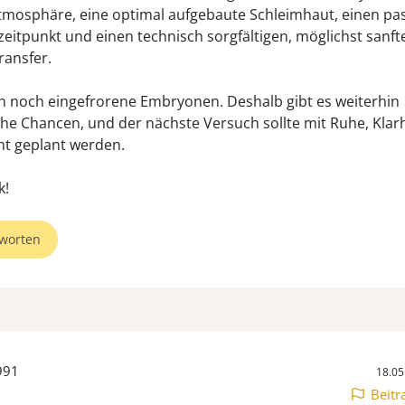
tmosphäre, eine optimal aufgebaute Schleimhaut, einen p
zeitpunkt und einen technisch sorgfältigen, möglichst sanft
ansfer.
n noch eingefrorene Embryonen. Deshalb gibt es weiterhin
sche Chancen, und der nächste Versuch sollte mit Ruhe, Klar
ht geplant werden.
k!
worten
991
18.05
Beitr