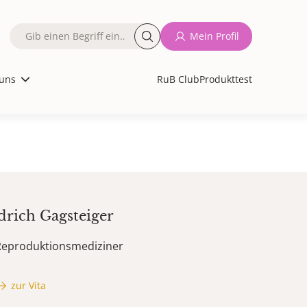
Fulltext
Mein Profil
search
uns
RuB Club
Produkttest
drich
Gagsteiger
Reproduktionsmediziner
zur Vita