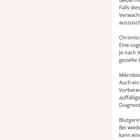
Gebärmut
Falls die
Verwach
auszusch
Chronisc
Eine sog
Je nach 
gezielte
Mikrobi
Auch ein
Vorberei
auffälli
Diagnosti
Blutgeri
Bei wied
kann ein