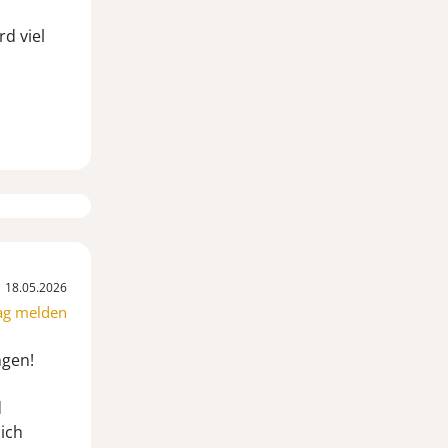
d viel
18.05.2026
ag melden
ngen!
d
ich