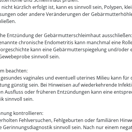
terhöhle und Schleimhaut prüfen:
s nicht kürzlich erfolgt ist, kann es sinnvoll sein, Polypen, kle
sungen oder andere Veränderungen der Gebärmutterhöhl
ließen.
he Entzündung der Gebärmutterschleimhaut ausschließen
enannte chronische Endometritis kann manchmal eine Rolle
Vorgeschichte kann eine Gebärmutterspiegelung und/oder 
 Gewebeprobe sinnvoll sein.
om beachten:
 gesundes vaginales und eventuell uterines Milieu kann für 
tung günstig sein. Bei Hinweisen auf wiederkehrende Infekt
gen Ausfluss oder früheren Entzündungen kann eine entspr
k sinnvoll sein.
nnung kontrollieren:
erholten Fehlversuchen, Fehlgeburten oder familiären Hinw
e Gerinnungsdiagnostik sinnvoll sein. Nach nur einem nega