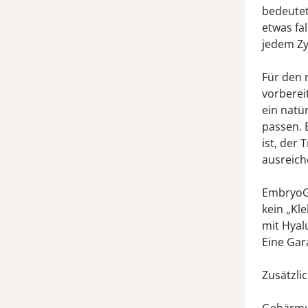
bedeutet
etwas fal
jedem Zy
Für den 
vorberei
ein natü
passen. 
ist, der
ausreich
EmbryoGl
kein „Kl
mit Hyal
Eine Gara
Zusätzli