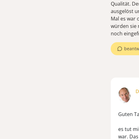
Qualität. De
ausgelöst u
Mal es war 
würden sie 
noch eingef
beantw
D
Guten Ta
es tut mi
war. Das