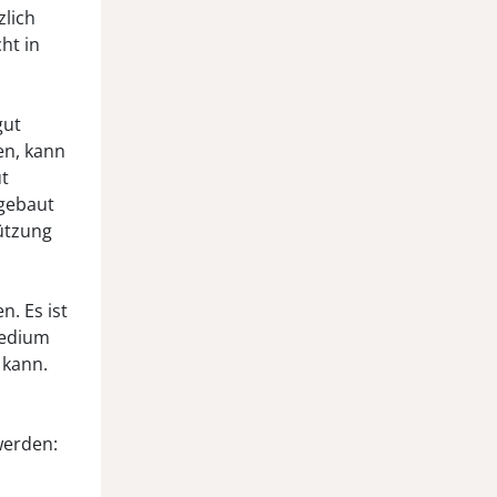
zlich
ht in
gut
en, kann
ut
fgebaut
tützung
. Es ist
medium
 kann.
werden: