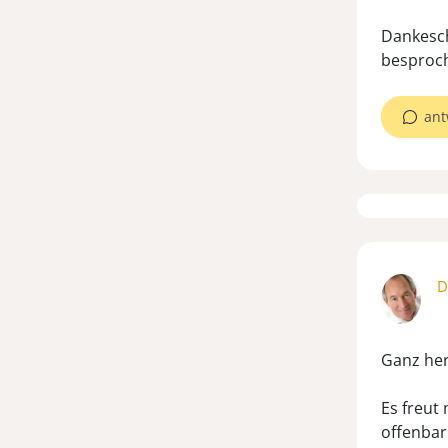
Dankesch
besproch
ant
D
Ganz her
Es freut
offenbar