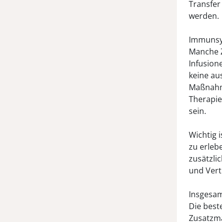
Transfer
werden.
Immunsys
Manche Z
Infusion
keine au
Maßnahme
Therapie
sein.
Wichtig 
zu erleb
zusätzli
und Vert
Insgesamt
Die best
Zusatzma