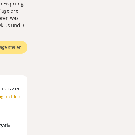
ch Eisprung
Tage drei
eren was
yklus und 3
age stellen
18.05.2026
ag melden
gativ