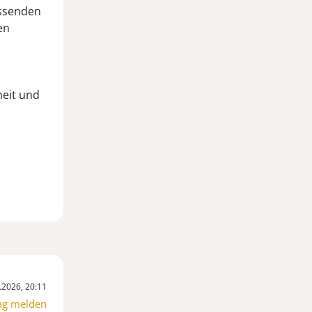
assenden
en
heit und
.2026, 20:11
ag melden