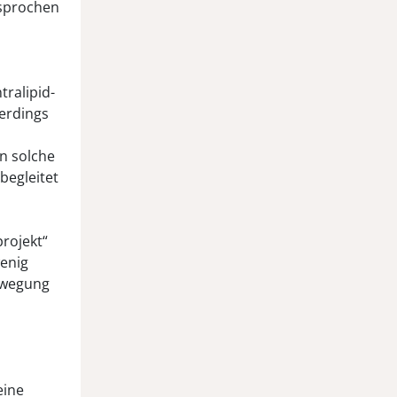
esprochen
ralipid-
lerdings
n solche
begleitet
projekt“
wenig
Bewegung
eine