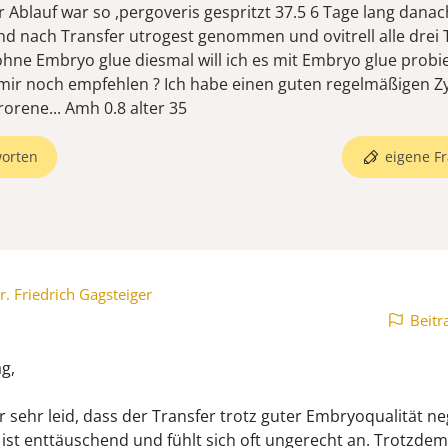
r Ablauf war so ,pergoveris gespritzt 37.5 6 Tage lang dana
nd nach Transfer utrogest genommen und ovitrell alle drei 
ohne Embryo glue diesmal will ich es mit Embryo glue probi
mir noch empfehlen ? Ich habe einen guten regelmäßigen Z
rorene... Amh 0.8 alter 35
orten
eigene Fr
r. Friedrich Gagsteiger
Beitr
g,
r sehr leid, dass der Transfer trotz guter Embryoqualität ne
 ist enttäuschend und fühlt sich oft ungerecht an. Trotzdem