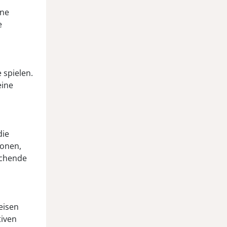
ine
e
:
 spielen.
eine
die
ionen,
echende
eisen
tiven