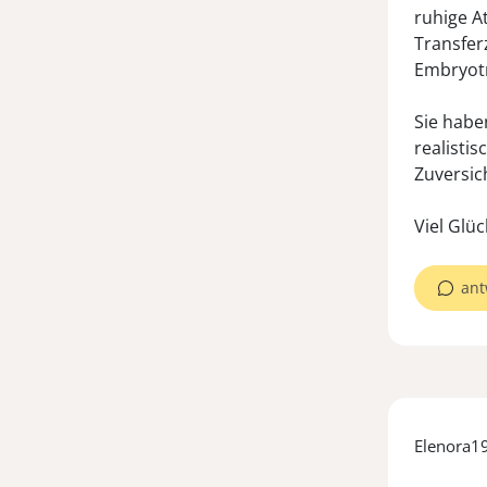
ruhige A
Transfer
Embryotr
Sie habe
realisti
Zuversic
Viel Glüc
ant
Elenora1