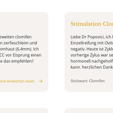
Stimulation Cl
 zweiten clomifen
Liebe Dr Popovici, ich
en zerfixschleim und
Einzellreifung mit Ovi
eimhaut (6,4mm). Ich
negativ. Heute ist Zyk
CC vor Eisprung einen
vorherige Zylus war s
Sie das empfehlen?
hormonell nachgeholfe
kann. herzlichen Dank 
Stichwort: Clomifen
und Antworten lesen