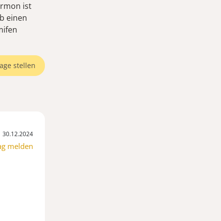
ormon ist
ab einen
mifen
age stellen
30.12.2024
ag melden