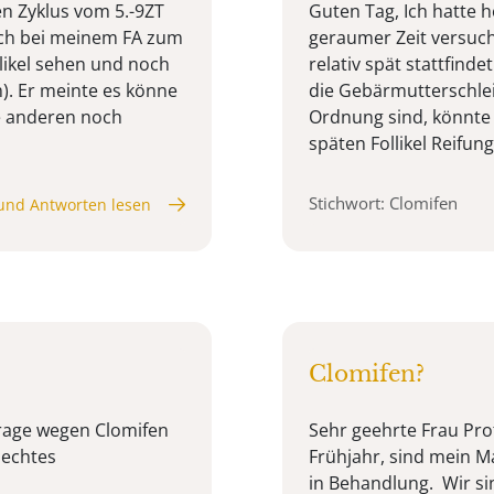
en Zyklus vom 5.-9ZT
Guten Tag, Ich hatte h
ch bei meinem FA zum
geraumer Zeit versuc
llikel sehen und noch
relativ spät stattfind
m). Er meinte es könne
die Gebärmutterschle
ie anderen noch
Ordnung sind, könnte
späten Follikel Reifung l
Stichwort: Clomifen
und Antworten lesen
Clomifen?
Frage wegen Clomifen
Sehr geehrte Frau Pro
lechtes
Frühjahr, sind mein 
in Behandlung. Wir si