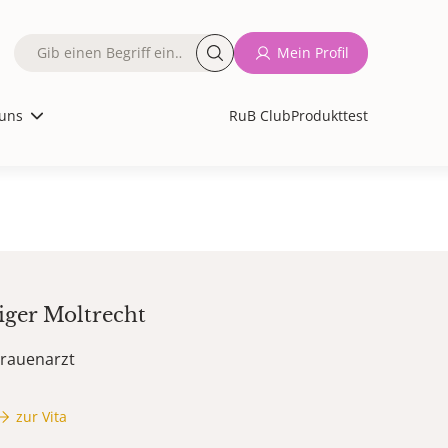
Fulltext
Mein Profil
search
uns
RuB Club
Produkttest
iger
Moltrecht
Frauenarzt
zur Vita