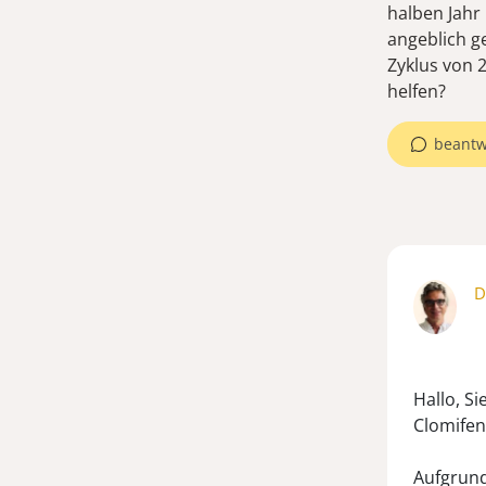
halben Jahr
angeblich ge
Zyklus von 
beantw
D
Hallo, S
Clomifen
Aufgrund