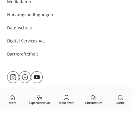
Mediadaten
Nutzungsbedingungen
Datenschutz
Digital Services Act
Barrierefreiheit
Besuche
@rund.ums.baby
facebook.com/rundumsbaby.de
youtube.com/@rundumsbaby_
uns
auf:
Start
Expertenforum
Mein Profil
Elternforum
Suche
Öffne Privacy-Manager