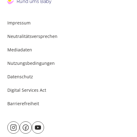
Impressum
Neutralitätsversprechen
Mediadaten
Nutzungsbedingungen
Datenschutz
Digital Services Act
Barrierefreiheit
Besuche
@rund.ums.baby
facebook.com/rundumsbaby.de
youtube.com/@rundumsbaby_
uns
auf: