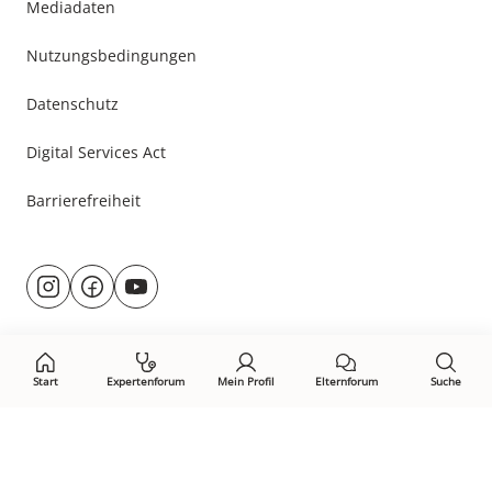
Mediadaten
Nutzungsbedingungen
Datenschutz
Digital Services Act
Barrierefreiheit
Besuche
@rund.ums.baby
facebook.com/rundumsbaby.de
youtube.com/@rundumsbaby_
uns
auf:
Start
Expertenforum
Mein Profil
Elternforum
Suche
Öffne Privacy-Manager