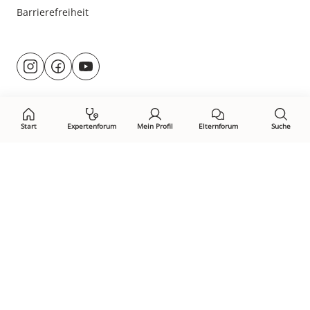
Barrierefreiheit
Besuche
@rund.ums.baby
facebook.com/rundumsbaby.de
youtube.com/@rundumsbaby_
uns
auf:
Start
Expertenforum
Mein Profil
Elternforum
Suche
Öffne Privacy-Manager