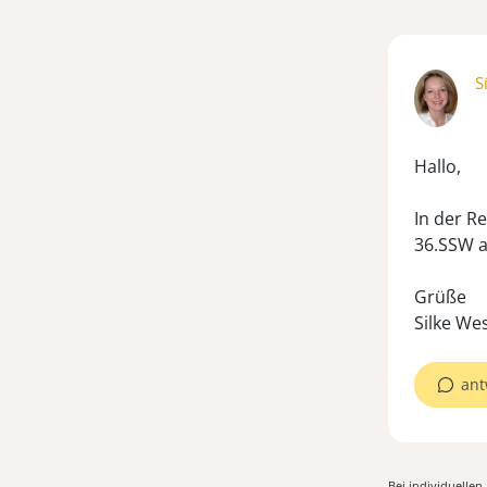
S
Hallo,
In der R
36.SSW a
Grüße
Silke We
ant
Bei individuelle