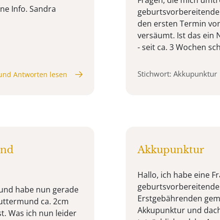
ne Info. Sandra
geburtsvorbereitende
den ersten Termin von
versäumt. Ist das ein 
- seit ca. 3 Wochen sch
Stichwort: Akkupunktur
und Antworten lesen
und
Akkupunktur
Hallo, ich habe eine F
geburtsvorbereitende 
W und habe nun gerade
Erstgebährenden gemac
uttermund ca. 2cm
Akkupunktur und dacht
t. Was ich nun leider