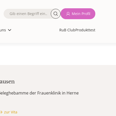
Fulltext
Mein Profil
search
uns
RuB Club
Produkttest
hausen
Beleghebamme der Frauenklinik in Herne
zur Vita