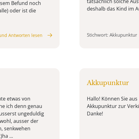
tatsächlich solche A
iesem Befund noch
deshalb das Kind im A
e) oder ist die
Stichwort: Akkupunktur
und Antworten lesen
Akkupunktur
ute etwas von
Hallo! Können Sie aus
ehe ich denn genau
Akkupunktur zur Verkü
äusserst ungeduldig
Danke!
 wohl, ausser der
n, senkwehen
ha ...