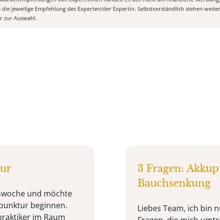
m die jeweilige Empfehlung des Experten/der Expertin. Selbstverständlich stehen weit
er zur Auswahl.
tur
3 Fragen: Akku
Bauchsenkung
ftswoche und möchte
upunktur beginnen.
Liebes Team, ich bin n
lpraktiker im Raum
Fragen, die mich umtr