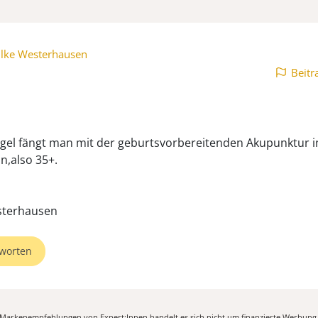
ilke Westerhausen
Beitr
egel fängt man mit der geburtsvorbereitenden Akupunktur i
n,also 35+.
sterhausen
worten
n Markenempfehlungen von Expert:Innen handelt es sich nicht um finanzierte Werbung