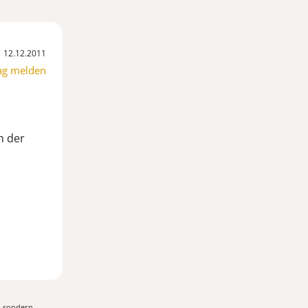
12.12.2011
ag melden
n der
, sondern