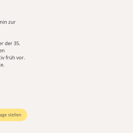
min zur
er der 35.
en
v früh vor.
e.
age stellen