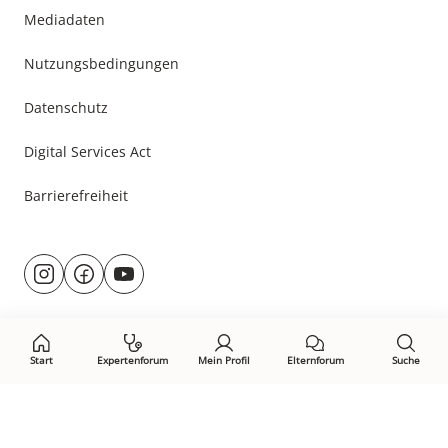
Mediadaten
Nutzungsbedingungen
Datenschutz
Digital Services Act
Barrierefreiheit
Besuche
@rund.ums.baby
facebook.com/rundumsbaby.de
youtube.com/@rundumsbaby_
uns
auf:
Start
Expertenforum
Mein Profil
Elternforum
Suche
Öffne Privacy-Manager